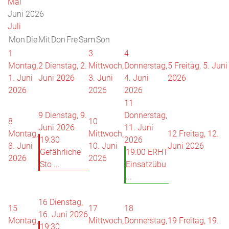
Mai
Juni 2026
Juli
Mon
Die
Mit
Don
Fre
Sam
Son
1
3
4
Montag,
2
Dienstag, 2.
Mittwoch,
Donnerstag,
5
Freitag, 5. Juni
1. Juni
Juni 2026
3. Juni
4. Juni
2026
2026
2026
2026
11
9
Dienstag, 9.
Donnerstag,
8
10
Juni 2026
11. Juni
Montag,
Mittwoch,
12
Freitag, 12.
19:30
2026
8. Juni
10. Juni
Juni 2026
Gefährliche
19:00 ERHT
2026
2026
Sto ...
Einsatzübu
...
16
Dienstag,
15
17
18
16. Juni 2026
Montag,
Mittwoch,
Donnerstag,
19
Freitag, 19.
19:30