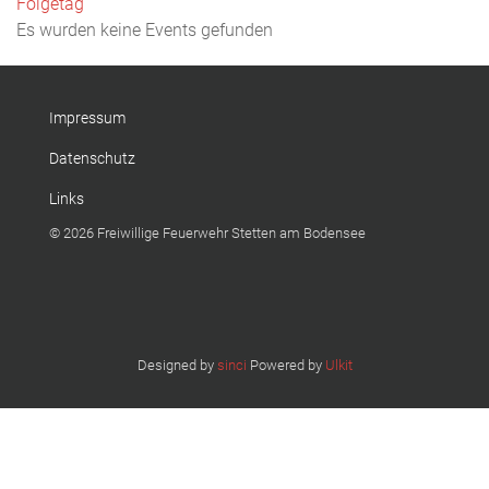
Folgetag
Es wurden keine Events gefunden
Impressum
Datenschutz
Links
© 2026 Freiwillige Feuerwehr Stetten am Bodensee
Designed by
sinci
Powered by
Ulkit