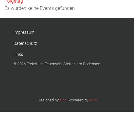
Folgetag
Es wurden keine Events gefunden
Impressum
Datenschutz
Links
© 2026 Freiwillige Feuerwehr Stetten am Bodensee
Designed by
sinci
Powered by
Ulkit