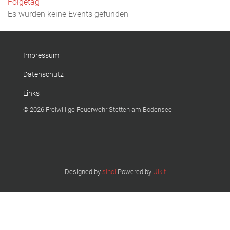
Folgetag
Es wurden keine Events gefunden
Impressum
Datenschutz
Links
© 2026 Freiwillige Feuerwehr Stetten am Bodensee
Designed by
sinci
Powered by
Ulkit