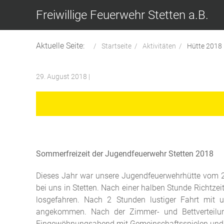
Freiwillige Feuerwehr Stetten a.B.
Aktuelle Seite:
Startseite
Aktivitäten
Hütte 2018
29. August 2018
|
Sommerfreizeit der Jugendfeuerwehr Stetten 2018
Dieses Jahr war unsere Jugendfeuerwehrhütte vom 2
bei uns in Stetten. Nach einer halben Stunde Richtze
losgefahren. Nach 2 Stunden lustiger Fahrt mit
angekommen. Nach der Zimmer- und Bettverteilun
Eingewöhnungsabend mit Gemeinschaftsspielen und St