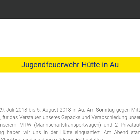
Jugendfeuerwehr-Hütte in Au
9. Juli 2018 bis 5. August 2018 in Au. Am
Sonntag
gegen Mitt
it, für das Verstauen unseres Gepäcks und Verabschiedung unsere
 unserem MTW (Mannschaftstransportwagen) und 2 Privataut
g haben wir uns in der Hütte einquartiert. Am Abend sta
ockbrot sind wir dann müde ins Bett gefallen.