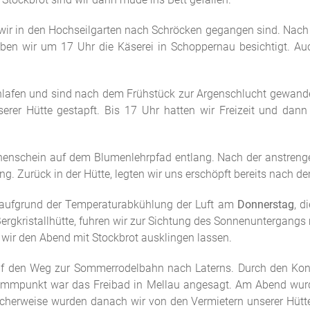
ir in den Hochseilgarten nach Schröcken gegangen sind. Nach z
ben wir um 17 Uhr die Käserei in Schoppernau besichtigt. Au
hlafen und sind nach dem Frühstück zur Argenschlucht gewander
erer Hütte gestapft. Bis 17 Uhr hatten wir Freizeit und dann
enschein auf dem Blumenlehrpfad entlang. Nach der anstren
. Zurück in der Hütte, legten wir uns erschöpft bereits nach d
aufgrund der Temperaturabkühlung der Luft am
Donnerstag
, d
gkristallhütte, fuhren wir zur Sichtung des Sonnenuntergangs 
 wir den Abend mit Stockbrot ausklingen lassen.
f den Weg zur Sommerrodelbahn nach Laterns. Durch den Konk
ammpunkt war das Freibad in Mellau angesagt. Am Abend wurde
icherweise wurden danach wir von den Vermietern unserer Hütte