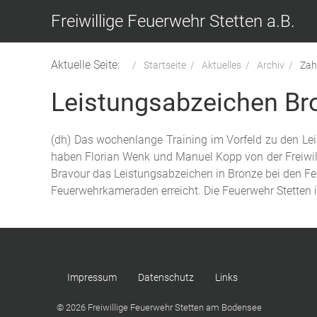
Freiwillige Feuerwehr Stetten a.B.
Aktuelle Seite:
Startseite
Aktuelles
Archiv
Zah
Leistungsabzeichen Br
(dh) Das wochenlange Training im Vorfeld zu den Le
haben Florian Wenk und Manuel Kopp von der Freiwill
Bravour das Leistungsabzeichen in Bronze bei den Fe
Feuerwehrkameraden erreicht. Die Feuerwehr Stetten is
Impressum
Datenschutz
Links
© 2026 Freiwillige Feuerwehr Stetten am Bodensee