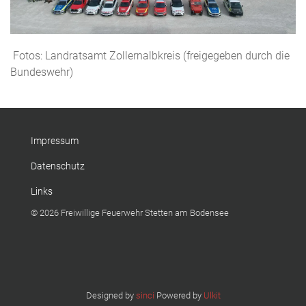
Fotos: Landratsamt Zollernalbkreis (freigegeben durch die
Bundeswehr)
Impressum
Datenschutz
Links
© 2026 Freiwillige Feuerwehr Stetten am Bodensee
Designed by
sinci
Powered by
Ulkit